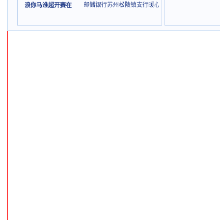
邮储银行苏州松陵镇支行暖心上门服务
浪你马淮超开赛在