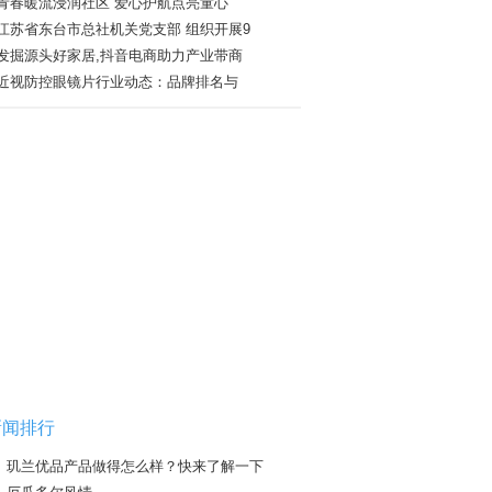
青春暖流浸润社区 爱心护航点亮童心
江苏省东台市总社机关党支部 组织开展9
发掘源头好家居,抖音电商助力产业带商
近视防控眼镜片行业动态：品牌排名与
新闻排行
玑兰优品产品做得怎么样？快来了解一下