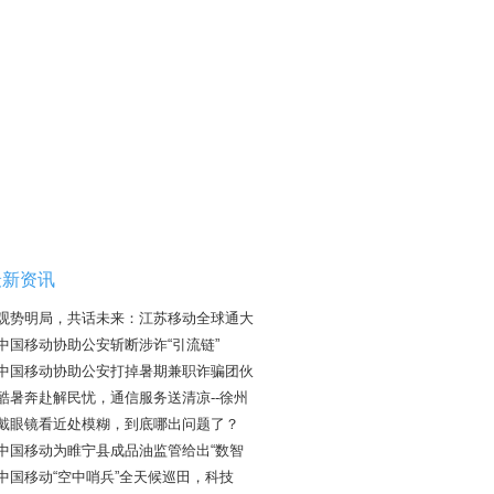
最新资讯
观势明局，共话未来：江苏移动全球通大
中国移动协助公安斩断涉诈“引流链”
中国移动协助公安打掉暑期兼职诈骗团伙
酷暑奔赴解民忧，通信服务送清凉--徐州
戴眼镜看近处模糊，到底哪出问题了？
中国移动为睢宁县成品油监管给出“数智
中国移动“空中哨兵”全天候巡田，科技