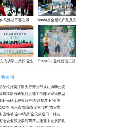
你马淮超开赛在即，
Honda携全领域产品及安
安成功举办第四届淮
Stage5︱盖特登顶总冠
本地要闻
邮储银行吴江区支行营业部成功协助公安
徐州移动自研项目入选工信部国家级典型
地标保护工程项目推动“吕墅萝卜”高质
2024年南京市“食品安全宣传周”农安主
中国移动“空中哨兵”全天候巡田，科技
河南农业职业学院两厅共建迎来发展新机