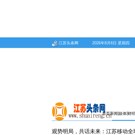
江苏头条网
2026年8月6日 星期四
|
|
首页
新闻
娱体
财
观势明局，共话未来：江苏移动全