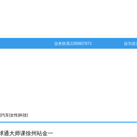
业务联系
2280807873
设为首
|
|
|
|
经
汽车
女性
科技
球通大师课徐州站金一