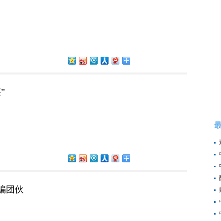
”
骗团伙