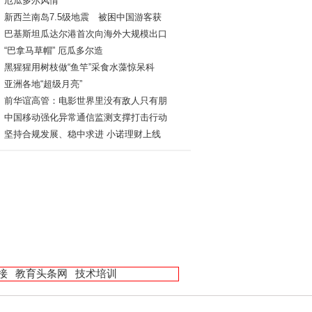
厄瓜多尔风情
新西兰南岛7.5级地震 被困中国游客获
巴基斯坦瓜达尔港首次向海外大规模出口
“巴拿马草帽” 厄瓜多尔造
黑猩猩用树枝做“鱼竿”采食水藻惊呆科
亚洲各地“超级月亮”
前华谊高管：电影世界里没有敌人只有朋
中国移动强化异常通信监测支撑打击行动
坚持合规发展、稳中求进 小诺理财上线
接
教育头条网
技术培训