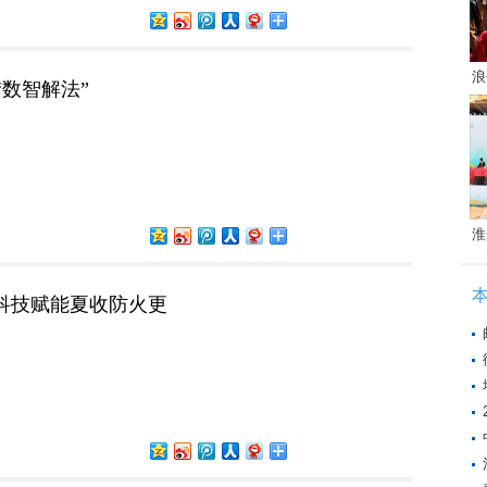
浪
数智解法”
淮
科技赋能夏收防火更