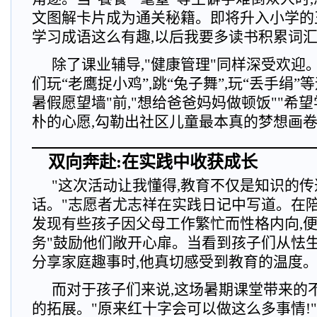
文图解卡片成为通关秘籍。即将升入小学的王
学习成语这么有趣,以后我要多读书积累词汇
除了课业辅导,"健康管理"同样深受欢迎
们玩“老鹰捉小鸡”,跳“兔子舞”,玩“丢手绢”
暑假愿望墙"前,"想给爸爸妈妈做顿饭""希
朴的心愿,勾勒出社区儿童最本真的梦想画
双向奔赴:在实践中收获成长
"这次活动让我懂得,教育不仅是知识的传
话。"志愿者尤志祥在实践日记中写道。在陪
发现有些孩子因父母工作繁忙而性格内向,便
务"鼓励他们敞开心扉。当看到孩子们从怯生
分享家庭趣事时,他真切感受到教育的温度
而对于孩子们来说,这场暑期课堂带来的
的拓展。"原来红十字会可以做这么多事情!