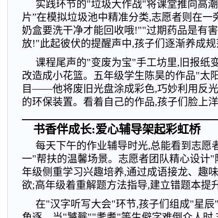
实践环节的"垃圾大作战"将课堂推向高潮
片”在模拟垃圾池中精准分类,志愿者则在一
奶盒要洗干净才能回收哦!""过期药品是有害
放!"此起彼伏的提醒声中,孩子们逐渐养成
课程尾声的"变废为宝"手工坊里,旧报纸
改造成小花篮。五年级学生陈昊的作品"太
目——他将废旧光盘涂成彩色,巧妙利用反
的环保装置。看着自己的作品,孩子们脸上
书香伴成长:爱心辅导架起彩虹桥
每天下午的作业辅导时光,总能看到志愿
一"帮扶的温馨场景。志愿者团队精心设计"
年级侧重学习兴趣培养,通过成语接龙、趣
欲;高年级着重解题方法指导,建立错题本提
在"汉字听写大会"环节,孩子们组成"星辰
角逐。当"饕餮""耄耋"等生僻字难倒众人时