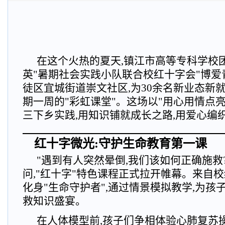
在这个火热的夏天,镇江市高等专科学校
英"暑期社会实践小队联合校红十字会"博爱
徒区宜城街道崇文社区,为30余名新业态新
期一周的"彩虹课堂"。这场以"用心用情点
三下乡实践,用知识铺就成长之路,用爱心编
红十字微光:守护生命教育第一课
"遇到有人突然晕倒,我们该如何正确施救
问,"红十字"特色课程正式拉开帷幕。来自
化身"生命守护者",通过情景模拟教学,为孩
救知识盛宴。
在人体模型前,孩子们争相体验心肺复苏