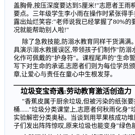
盖胸骨,按压深度要达到5厘米!"志愿者王
要点。三年级学生李小雨在操作时紧张得手
露出灿烂笑容:"老师说我已经掌握了80%的
况就能帮助别人啦!"
除了急救技能,防溺水教育同样干货满满
具演示溺水救援误区,带领孩子们制作"防溺水
化作可佩戴的"护身符"。课程尾声的"生命誓
写下对生命的承诺,志愿者们则为每位学员颁
章,让爱心与责任在童心中生根发芽。
垃圾变宝奇遇:劳动教育激活创造力
"香蕉皮属于厨余垃圾,但被污染的纸张
桶......"垃圾分类课堂上,志愿者何秋雨化身
实验解密分类奥秘。当谈到用苹果核成功堆
子们发出阵阵惊叹,原来垃圾也能变身"绿色