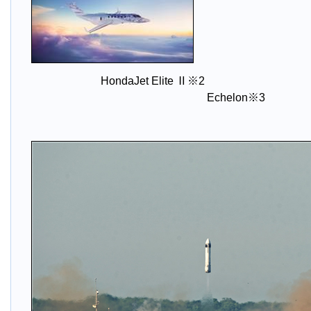
HondaJet Elite
Ⅱ※2 Ho
Echelon※3