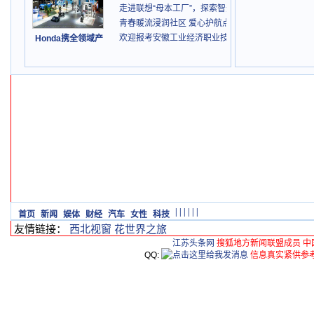
走进联想“母本工厂”，探索智造前沿
青春暖流浸润社区 爱心护航点亮童心
欢迎报考安徽工业经济职业技术学院
Honda携全领域产
|
|
|
|
|
|
首页
新闻
娱体
财经
汽车
女性
科技
友情链接：
西北视窗
花世界之旅
江苏头条网
搜狐地方新闻联盟成员 中
QQ:
信息真实紧供参考