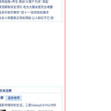
联网金融+养生 银谷“以客户为本” 发起
晚泡脚致双足溃烂 老太大腿血管完全堵塞
投资手把手教你 “双十一”如何轻松薅羊
本女人和服真正用处揭秘 让人脸红不已 丽
示关注榜
推荐
最新推荐
摄影伴随你的生活，三星GalaxyC9 Pro为你