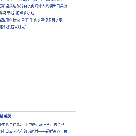
基斯坦瓜达尔港首次向海外大规模出口集装
巴拿马草帽” 厄瓜多尔造
猩猩用树枝做“鱼竿”采食水藻惊呆科学家
洲各地“超级月亮”
刻 搞笑
外电影合作论坛 王中磊：动画片可做合拍
州市白云区人和镇岗尾村——党群连心，共