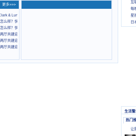
互
更多>>>
每
lark & Lunn研发Ella wisdom智能投资软件
星
怎么样？快来了解一下！
日
怎么样？快来了解一下！
两厅共建迎来发展新机遇
两厅共建迎来发展新机遇
两厅共建迎来发展新机遇
生活警
热门
让