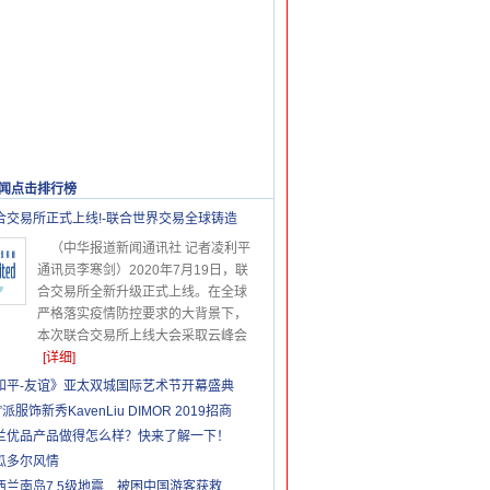
闻点击排行榜
更多>>
合交易所正式上线!-联合世界交易全球铸造
（中华报道新闻通讯社 记者凌利平
通讯员李寒剑）2020年7月19日，联
合交易所全新升级正式上线。在全球
严格落实疫情防控要求的大背景下，
本次联合交易所上线大会采取云峰会
[详细]
和平-友谊》亚太双城国际艺术节开幕盛典
”派服饰新秀KavenLiu DIMOR 2019招商
兰优品产品做得怎么样？快来了解一下！
瓜多尔风情
西兰南岛7.5级地震 被困中国游客获救