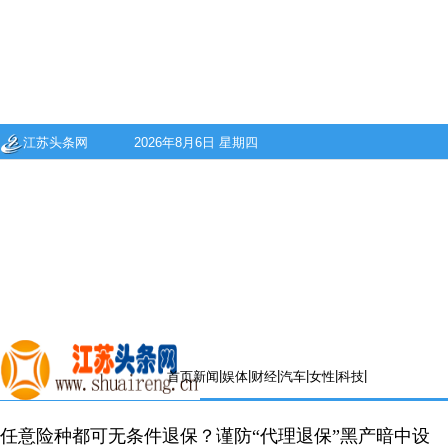
江苏头条网
2026年8月6日 星期四
|
|
|
|
|
|
首页
新闻
娱体
财经
汽车
女性
科技
任意险种都可无条件退保？谨防“代理退保”黑产暗中设