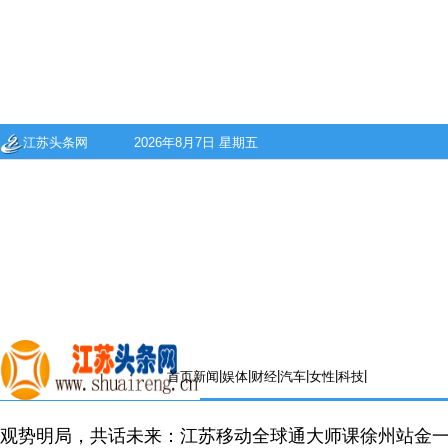
江苏头条网
2026年8月7日 星期五
|
|
|
|
|
|
首页
新闻
娱体
财经
汽车
女性
科技
观势明局，共话未来：江苏移动全球通大师课徐州站金